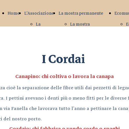
Home
L'Associazione
La mostra permanente
Ecomu
La
La mostra
E
Storia
permanente
La
Le Barche
I Cordai
sede
I Calafati
Futuro
I Cordai
Canapino: chi coltiva o lavora la canapa
I Retai
 cioè la separazione delle fibre utili dai pezzetti di legno
I Personaggi
a. I pettini avevano i denti più o meno fitti per le diverse
Le feste del Mare
 in via Fanella che lavorava tutto l’anno a pettinare la cana
I Luoghi
i del nostro porto.
I Pescatori
Cordaio: chi fabbrica o vende corde o spaghi