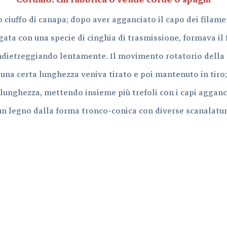
I mestieri del
o ciuffo di canapa; dopo aver agganciato il capo dei filame
porto: i disegni
ta con una specie di cinghia di trasmissione, formava il f
La tua Fano
indietreggiando lentamente. Il movimento rotatorio della
marinara
 una certa lunghezza veniva tirato e poi mantenuto in tiro; p
e lunghezza, mettendo insieme più trefoli con i capi aggan
 un legno dalla forma tronco-conica con diverse scanalature