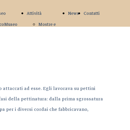
seo
Attività
News
Contatti
coMuseo
Mostre e
Eventi
Attività
didattiche
 attaccati ad esse. Egli lavorava su pettini
 fasi della pettinatura: dalla prima sgrossatura
pa per i diversi cordai che fabbricavano,