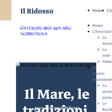
Il Ridosso
Home
L'
Home
L'Associaz
La
Stori
La
sede
Futur
La
mostra
permanent
La
Il Mare, le
most
perm
tradizioni,
Le
Associazione Il Ridosso
Barc