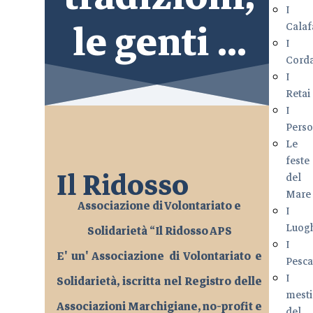
I
le genti ...
Calaf
I
Cord
I
Retai
I
Pers
Le
feste
Il Ridosso
del
Mare
Associazione di Volontariato e
I
Luog
Solidarietà “Il Ridosso APS
I
E' un' Associazione di Volontariato e
Pesca
I
Solidarietà, iscritta nel Registro delle
mesti
Associazioni Marchigiane, no-profit e
del